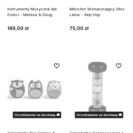
Instrumenty Muzyczne dla
Mikrofon Wzmacniający Głos
Dzieci - Melissa & Doug
Lama - Skip Hop
149,00 zł
75,00 zł
Powiadom o dostępności
Powiadom o dostępności
Do ulubionych
Do ulubi
Oczekiwanie na dostawę 🚚
Oczekiwanie na dostawę 🚚
Grzechotki Trio Explore &
Grzechotka Deszczownica z