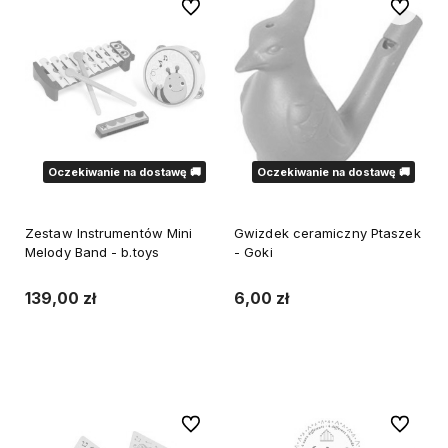
Do ulubionych
Do ulubi
Oczekiwanie na dostawę 🚚
Oczekiwanie na dostawę 🚚
Zestaw Instrumentów Mini
Gwizdek ceramiczny Ptaszek
Melody Band - b.toys
- Goki
139,00 zł
6,00 zł
Powiadom o dostępności
Powiadom o dostępności
Do ulubionych
Do ulubi