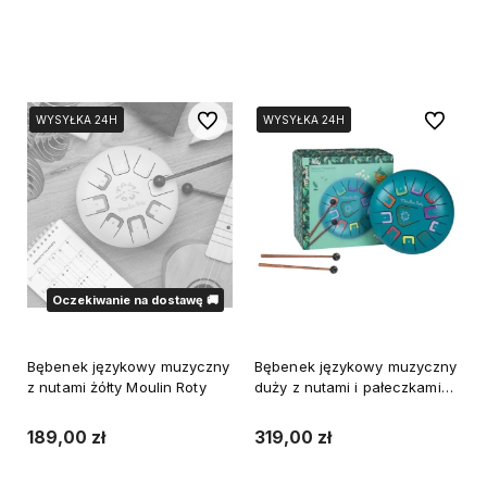
Do koszyka
Do koszyka
Do ulubionych
Do ulubi
WYSYŁKA 24H
WYSYŁKA 24H
WYSYŁKA 24H
WYSYŁKA 24H
Oczekiwanie na dostawę 🚚
Bębenek językowy muzyczny
Bębenek językowy muzyczny
z nutami żółty Moulin Roty
duży z nutami i pałeczkami
tambour Moulin Roty
189,00 zł
319,00 zł