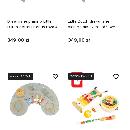
Drewniane pianino Little
Little Dutch drewniane
Dutch Safari Friends różowe,
pianino dla dzieci różowe
11 klawiszy, 1+
Safari Friends
349,00 zł
349,00 zł
Do koszyka
Do koszyka
Do ulubionych
Do ulubi
WYSYŁKA 24H
WYSYŁKA 24H
WYSYŁKA 24H
WYSYŁKA 24H
WYSYŁKA 24H
WYSYŁKA 24H