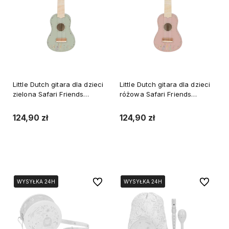
Little Dutch gitara dla dzieci
Little Dutch gitara dla dzieci
zielona Safari Friends
różowa Safari Friends
instrument 6 strun
instrument 6 strun
124,90 zł
124,90 zł
Do koszyka
Do koszyka
Do ulubionych
Do ulubi
WYSYŁKA 24H
WYSYŁKA 24H
WYSYŁKA 24H
WYSYŁKA 24H
WYSYŁKA 24H