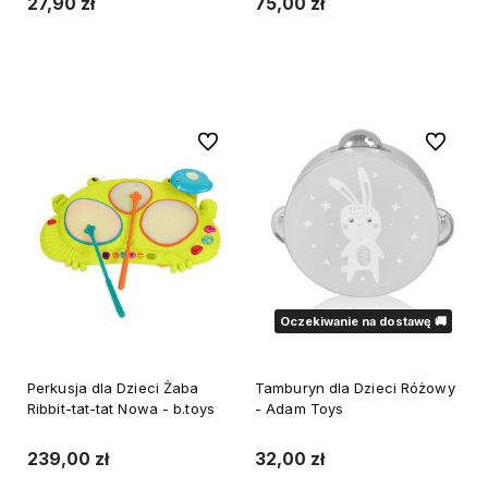
27,90 zł
75,00 zł
Powiadom o dostępności
Powiadom o dostępności
Do ulubionych
Do ulubi
Oczekiwanie na dostawę 🚚
Perkusja dla Dzieci Żaba
Tamburyn dla Dzieci Różowy
Ribbit-tat-tat Nowa - b.toys
- Adam Toys
239,00 zł
32,00 zł