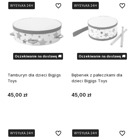
Do ulubionych
Do ulubi
WYSYŁKA 24H
WYSYŁKA 24H
WYSYŁKA 24H
WYSYŁKA 24H
WYSYŁKA 24H
Oczekiwanie na dostawę 🚚
Oczekiwanie na dostawę 🚚
Tamburyn dla dzieci Bigjigs
Bębenek z pałeczkami dla
Toys
dzieci Bigjigs Toys
45,00 zł
45,00 zł
Powiadom o dostępności
Powiadom o dostępności
Do ulubionych
Do ulubi
WYSYŁKA 24H
WYSYŁKA 24H
WYSYŁKA 24H
WYSYŁKA 24H
WYSYŁKA 24H
WYSYŁKA 24H