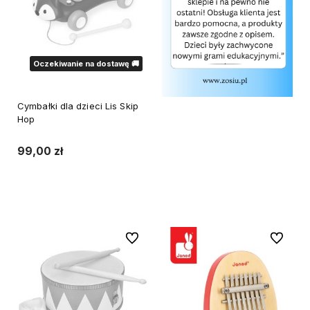
Oczekiwanie na dostawę 🚚
Cymbałki dla dzieci Lis Skip
Hop
99,00 zł
Powiadom o dostępności
Do ulubionych
Do ulubi