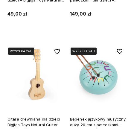
dzieci – Bigjigs Toys Natural
pałeczkami dla dzieci –
Tambourine
Bigjigs Toys Natural Drum
49,00 zł
149,00 zł
Do koszyka
Do koszyka
Do ulubionych
Do ulubi
WYSYŁKA 24H
WYSYŁKA 24H
WYSYŁKA 24H
WYSYŁKA 24H
Gitara drewniana dla dzieci
Bębenek językowy muzyczny
Bigjigs Toys Natural Guitar
duży 20 cm z pałeczkami
tambour Moulin Roty