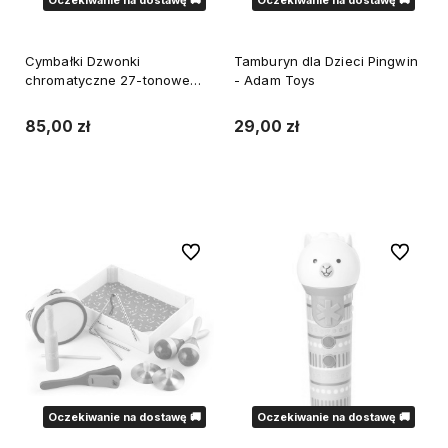
Oczekiwanie na dostawę 🚚
Oczekiwanie na dostawę 🚚
Cymbałki Dzwonki
Tamburyn dla Dzieci Pingwin
chromatyczne 27-tonowe
- Adam Toys
Szkolne
85,00 zł
29,00 zł
Powiadom o dostępności
Powiadom o dostępności
Do ulubionych
Do ulubi
Oczekiwanie na dostawę 🚚
Oczekiwanie na dostawę 🚚