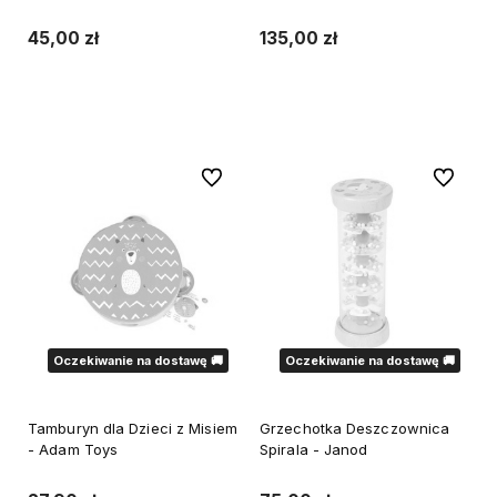
45,00 zł
135,00 zł
Powiadom o dostępności
Powiadom o dostępności
Do ulubionych
Do ulubi
Oczekiwanie na dostawę 🚚
Oczekiwanie na dostawę 🚚
Tamburyn dla Dzieci z Misiem
Grzechotka Deszczownica
- Adam Toys
Spirala - Janod