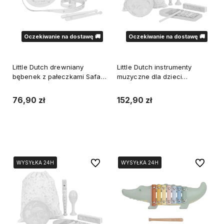
Oczekiwanie na dostawę 🚚
Oczekiwanie na dostawę 🚚
Little Dutch drewniany
Little Dutch instrumenty
bębenek z pałeczkami Safari
muzyczne dla dzieci
Friends
tamburyn, ksylofon,
grzechotka, harmonijka
76,90 zł
152,90 zł
ustna, flet, woreczek
Powiadom o dostępności
Powiadom o dostępności
Do ulubionych
Do ulubi
WYSYŁKA 24H
WYSYŁKA 24H
WYSYŁKA 24H
WYSYŁKA 24H
WYSYŁKA 24H
WYSYŁKA 24H