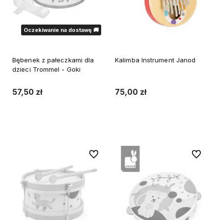
Oczekiwanie na dostawę 🚚
Bębenek z pałeczkami dla
Kalimba Instrument Janod
dzieci Trommel - Goki
57,50 zł
75,00 zł
Do koszyka
Powiadom o dostępności
Do ulubionych
Do ulubi