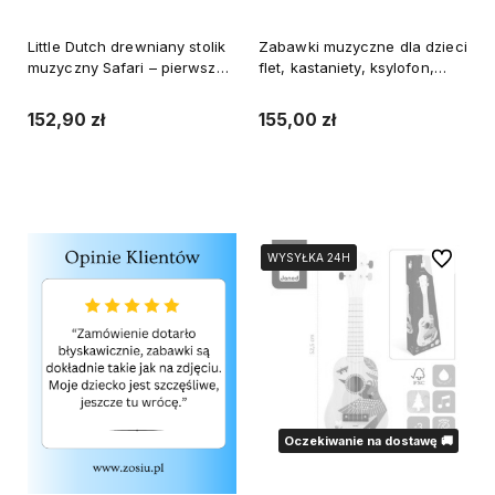
Little Dutch drewniany stolik
Zabawki muzyczne dla dzieci
muzyczny Safari – pierwsze
flet, kastaniety, ksylofon,
instrumenty muzyczne
tamburyn Gioia Janod
dziecka
152,90 zł
155,00 zł
Do koszyka
Do koszyka
Do ulubi
WYSYŁKA 24H
WYSYŁKA 24H
Oczekiwanie na dostawę 🚚