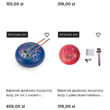
155,00 zł
319,00 zł
Do koszyka
Do koszyka
Do ulubionych
Do ulubi
WYSYŁKA 24H
WYSYŁKA 24H
WYSYŁKA 24H
WYSYŁKA 24H
Bębenek językowy muzyczny
Bębenek językowy muzyczny
duży 24 cm z nutami i
duży z pałeczkami tambour
pałeczkami tambour Moulin
Moulin Roty czerwony
Roty
459,00 zł
319,00 zł