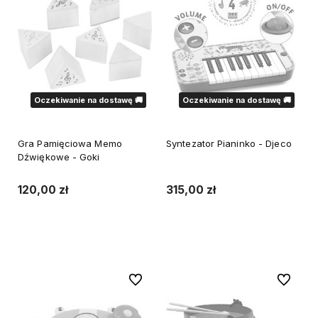
Oczekiwanie na dostawę 🚚
Oczekiwanie na dostawę 🚚
Gra Pamięciowa Memo
Syntezator Pianinko - Djeco
Dźwiękowe - Goki
120,00 zł
315,00 zł
Powiadom o dostępności
Powiadom o dostępności
Do ulubionych
Do ulubi