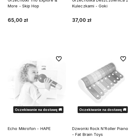
More - Skip Hop
Kuleczkami - Goki
65,00 zł
37,00 zł
Powiadom o dostępności
Powiadom o dostępności
Do ulubionych
Do ulubi
Oczekiwanie na dostawę 🚚
Oczekiwanie na dostawę 🚚
Echo Mikrofon - HAPE
Dzwonki Rock N'Roller Piano
- Fat Brain Toys