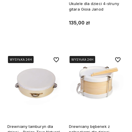
Ukulele dla dzieci 4-struny
gitara Gioia Janod
135,00 zł
Powiadom o dostępności
Do ulubionych
Do ulubi
WYSYŁKA 24H
WYSYŁKA 24H
WYSYŁKA 24H
WYSYŁKA 24H
WYSYŁKA 24H
WYSYŁKA 24H
Drewniany tamburyn dla
Drewniany bębenek z