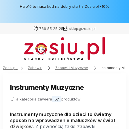
Halo10 to nasz kod na dobry start z Zosiu.pl -10%
736 85 25 25
sklep@zosiu.pl
Zaloguj się
Załóż konto
Zosiu.pl
Zabawki
Zabawki Muzyczne
Instrumenty Mu
Instrumenty Muzyczne
Wybierz coś dla siebie z naszej aktualnej oferty lub
🛒
Ta kategoria zawiera
57
produktów
zaloguj się, aby przywrócić dodane produkty do listy
z poprzedniej sesji.
Instrumenty muzyczne dla dzieci to świetny
sposób na wprowadzenie maluszków w świat
dźwięków
. Z pewnością takie zabawki