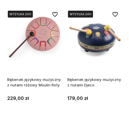
Do ulubionych
Do ulubi
WYSYŁKA 24H
WYSYŁKA 24H
WYSYŁKA 24H
WYSYŁKA 24H
Bębenek językowy muzyczny
Bębenek językowy muzyczny
z nutami różowy Moulin Roty
z nutami Djeco
229,00 zł
179,00 zł
Do koszyka
Do koszyka