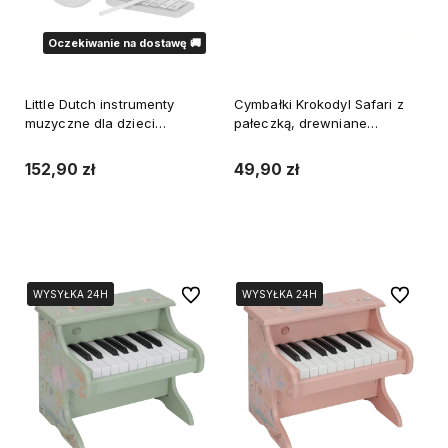
Oczekiwanie na dostawę 🚚
Little Dutch instrumenty
Cymbałki Krokodyl Safari z
muzyczne dla dzieci
pałeczką, drewniane
tamburyn, ksylofon,
instrument Little Dutch
grzechotka, harmonijka
152,90 zł
49,90 zł
ustna, flet
Do koszyka
Powiadom o dostępności
Do ulubionych
Do ulubi
WYSYŁKA 24H
WYSYŁKA 24H
WYSYŁKA 24H
WYSYŁKA 24H
WYSYŁKA 24H