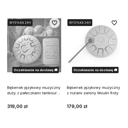
Do koszyka
Powiadom o dostępności
Do ulubionych
Do ulubi
WYSYŁKA 24H
WYSYŁKA 24H
WYSYŁKA 24H
WYSYŁKA 24H
WYSYŁKA 24H
Oczekiwanie na dostawę 🚚
Oczekiwanie na dostawę 🚚
Bębenek językowy muzyczny
Bębenek językowy muzyczny
duży z pałeczkami tambour
z nutami zielony Moulin Roty
Moulin Roty
319,00 zł
179,00 zł
Powiadom o dostępności
Powiadom o dostępności