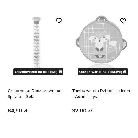
Do koszyka
Powiadom o dostępności
Do ulubionych
Do ulubi
Oczekiwanie na dostawę 🚚
Oczekiwanie na dostawę 🚚
Grzechotka Deszczownica
Tamburyn dla Dzieci z liskiem
Spirala - Goki
- Adam Toys
64,90 zł
32,00 zł
Powiadom o dostępności
Powiadom o dostępności