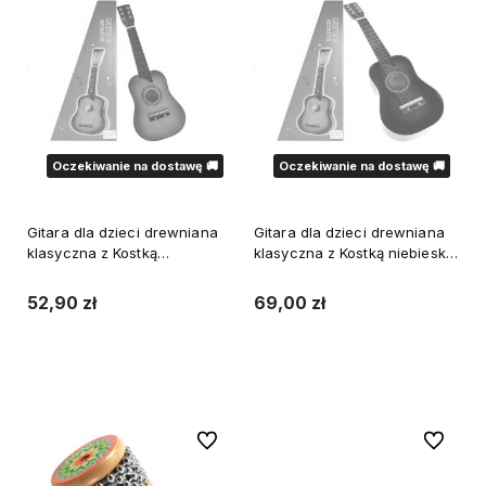
Oczekiwanie na dostawę 🚚
Oczekiwanie na dostawę 🚚
Gitara dla dzieci drewniana
Gitara dla dzieci drewniana
klasyczna z Kostką
klasyczna z Kostką niebieska
Czerwona 60 cm
60 cm
52,90 zł
69,00 zł
Powiadom o dostępności
Powiadom o dostępności
Do ulubionych
Do ulubi