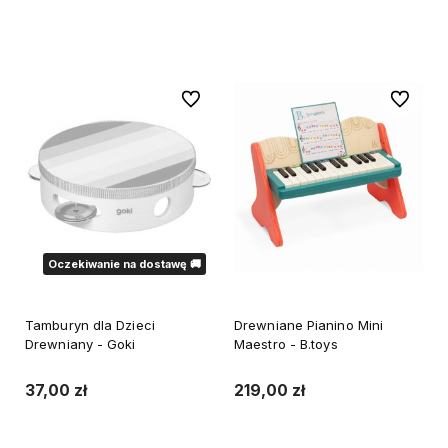
Do koszyka
Powiadom o dostępności
Do ulubionych
Do ulubi
Oczekiwanie na dostawę 🚚
Tamburyn dla Dzieci
Drewniane Pianino Mini
Drewniany - Goki
Maestro - B.toys
37,00 zł
219,00 zł