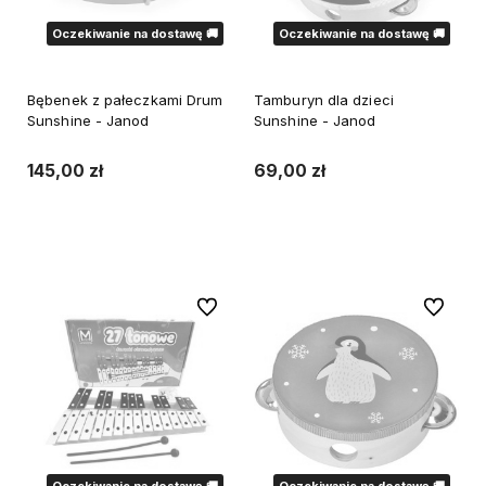
Oczekiwanie na dostawę 🚚
Oczekiwanie na dostawę 🚚
Bębenek z pałeczkami Drum
Tamburyn dla dzieci
Sunshine - Janod
Sunshine - Janod
145,00 zł
69,00 zł
Powiadom o dostępności
Powiadom o dostępności
Do ulubionych
Do ulubi