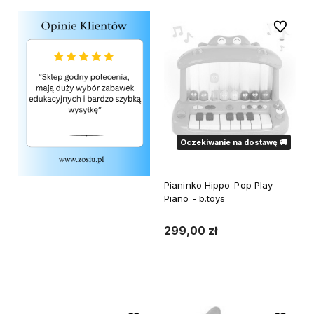
Do ulubi
Oczekiwanie na dostawę 🚚
Pianinko Hippo-Pop Play
Piano - b.toys
299,00 zł
Powiadom o dostępności