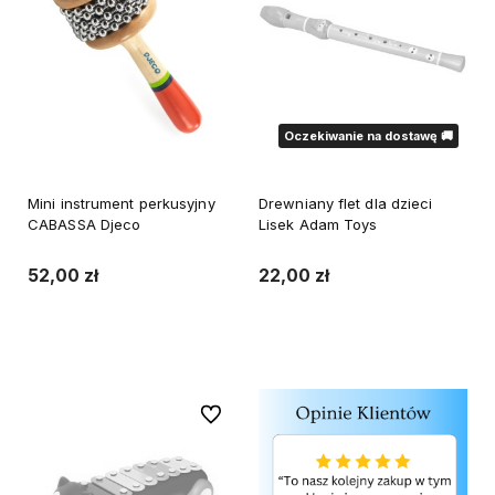
Oczekiwanie na dostawę 🚚
Mini instrument perkusyjny
Drewniany flet dla dzieci
CABASSA Djeco
Lisek Adam Toys
52,00 zł
22,00 zł
Do koszyka
Powiadom o dostępności
Do ulubionych