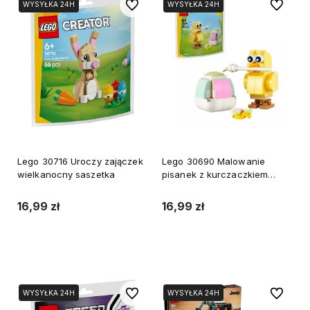
Do ulubionych
Do ulubi
WYSYŁKA 24H
WYSYŁKA 24H
WYSYŁKA 24H
WYSYŁKA 24H
Lego 30716 Uroczy zajączek
Lego 30690 Malowanie
wielkanocny saszetka
pisanek z kurczaczkiem
saszetka
16,99 zł
16,99 zł
Do koszyka
Do koszyka
Do ulubionych
Do ulubi
WYSYŁKA 24H
WYSYŁKA 24H
WYSYŁKA 24H
WYSYŁKA 24H
WYSYŁKA 24H
WYSYŁKA 24H