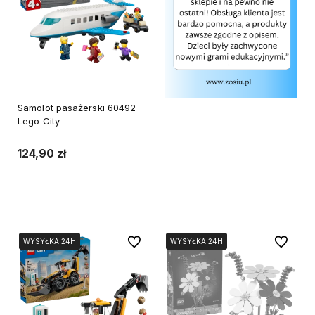
Samolot pasażerski 60492
Lego City
124,90 zł
Do koszyka
Do ulubionych
Do ulubi
WYSYŁKA 24H
WYSYŁKA 24H
WYSYŁKA 24H
WYSYŁKA 24H