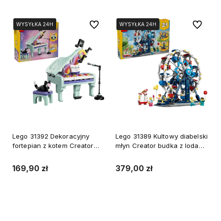
Do ulubionych
Do ulubi
WYSYŁKA 24H
WYSYŁKA 24H
WYSYŁKA 24H
WYSYŁKA 24H
Lego 31392 Dekoracyjny
Lego 31389 Kultowy diabelski
fortepian z kotem Creator
młyn Creator budka z lodami,
boombox lub gramofon z
atrakcja UFO z kasa biletowa
pudełkiem na płyty
lub karuzela
169,90 zł
379,00 zł
Do koszyka
Do koszyka