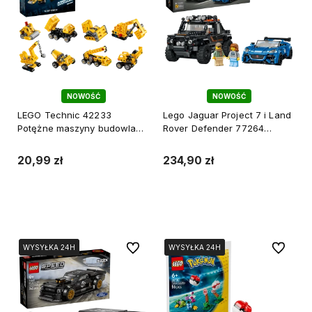
NOWOŚĆ
NOWOŚĆ
LEGO Technic 42233
Lego Jaguar Project 7 i Land
Potężne maszyny budowlane
Rover Defender 77264
pudełko niespodzianka
samochody
20,99 zł
234,90 zł
Do koszyka
Do koszyka
Do ulubionych
Do ulubi
WYSYŁKA 24H
WYSYŁKA 24H
WYSYŁKA 24H
WYSYŁKA 24H
WYSYŁKA 24H