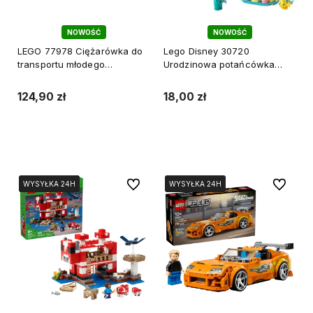
NOWOŚĆ
NOWOŚĆ
LEGO 77978 Ciężarówka do
Lego Disney 30720
transportu młodego
Urodzinowa potańcówka
tyranozaura Jurassic World
Arielki Mała Syrenka
saszetka
124,90 zł
18,00 zł
Do koszyka
Do koszyka
Do ulubionych
Do ulubi
WYSYŁKA 24H
WYSYŁKA 24H
WYSYŁKA 24H
WYSYŁKA 24H
WYSYŁKA 24H
WYSYŁKA 24H