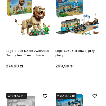
Lego 31386 Dzikie zwierzęta:
Lego 60506 Tramwaj przy
Dumny lew Creator lwica lub
plaży
lwiątka
274,90 zł
299,90 zł
Do koszyka
Do koszyka
Do ulubionych
Do ulubi
WYSYŁKA 24H
WYSYŁKA 24H
WYSYŁKA 24H
WYSYŁKA 24H
WYSYŁKA 24H