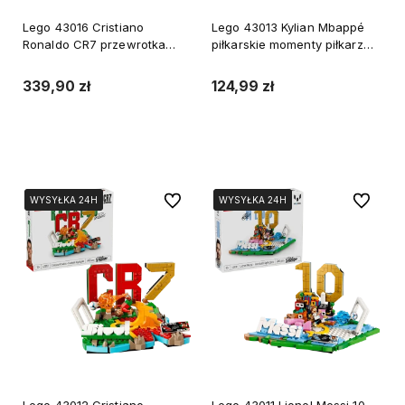
Lego 43016 Cristiano
Lego 43013 Kylian Mbappé
Ronaldo CR7 przewrotka
piłkarskie momenty piłkarz
SIUUU piłkarskie momenty
Francja
Portugalia
339,90 zł
124,99 zł
Do koszyka
Powiadom o dostępności
Do ulubionych
Do ulubi
WYSYŁKA 24H
WYSYŁKA 24H
WYSYŁKA 24H
WYSYŁKA 24H
Lego 43012 Cristiano
Lego 43011 Lionel Messi 10