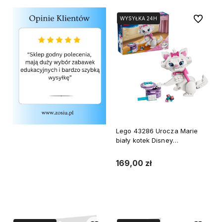
Do ulubi
WYSYŁKA 24H
WYSYŁKA 24H
Lego 43286 Urocza Marie
biały kotek Disney
Aryskotraci
169,00 zł
Do koszyka