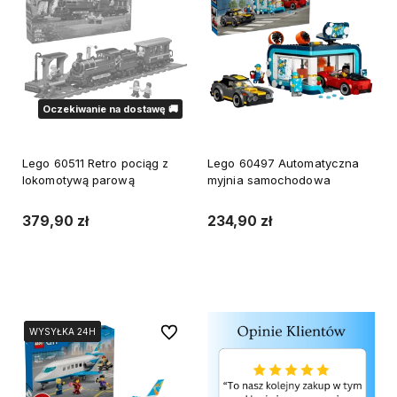
Oczekiwanie na dostawę 🚚
Lego 60511 Retro pociąg z
Lego 60497 Automatyczna
lokomotywą parową
myjnia samochodowa
379,90 zł
234,90 zł
Do koszyka
Powiadom o dostępności
Do ulubionych
WYSYŁKA 24H
WYSYŁKA 24H
WYSYŁKA 24H