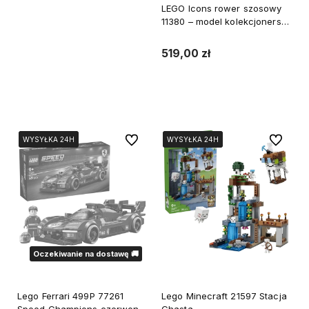
LEGO Icons rower szosowy
11380 – model kolekcjonerski
60 cm
519,00 zł
Do koszyka
Do ulubionych
Do ulubi
WYSYŁKA 24H
WYSYŁKA 24H
WYSYŁKA 24H
WYSYŁKA 24H
WYSYŁKA 24H
WYSYŁKA 24H
Oczekiwanie na dostawę 🚚
Lego Ferrari 499P 77261
Lego Minecraft 21597 Stacja