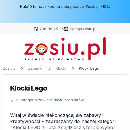
Halo10 to nasz kod na dobry start z Zosiu.pl -10%
736 85 25 25
sklep@zosiu.pl
Zaloguj się
Załóż konto
Zosiu.pl
Zabawki
Klocki
Klocki Lego
Klocki Lego
Wybierz coś dla siebie z naszej aktualnej oferty lub
🛒
Ta kategoria zawiera
565
produktów
zaloguj się, aby przywrócić dodane produkty do listy
z poprzedniej sesji.
Witaj w świecie niekończącej się zabawy i
kreatywności - zapraszamy do naszej kategorii
"Klocki LEGO"! Tutaj znajdziesz szeroki wybór