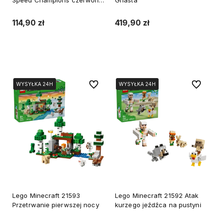
Speed Champions czerwony
Ghasta
samochód
114,90 zł
419,90 zł
Do koszyka
Powiadom o dostępności
Do ulubionych
Do ulubi
WYSYŁKA 24H
WYSYŁKA 24H
WYSYŁKA 24H
WYSYŁKA 24H
Lego Minecraft 21593
Lego Minecraft 21592 Atak
Przetrwanie pierwszej nocy
kurzego jeźdźca na pustyni