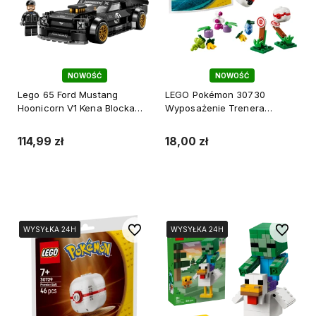
NOWOŚĆ
NOWOŚĆ
Lego 65 Ford Mustang
LEGO Pokémon 30730
Hoonicorn V1 Kena Blocka
Wyposażenie Trenera
Speed Champions 77262
saszetka z klockami
114,99 zł
18,00 zł
Do koszyka
Do koszyka
Do ulubionych
Do ulubi
WYSYŁKA 24H
WYSYŁKA 24H
WYSYŁKA 24H
WYSYŁKA 24H
WYSYŁKA 24H
WYSYŁKA 24H