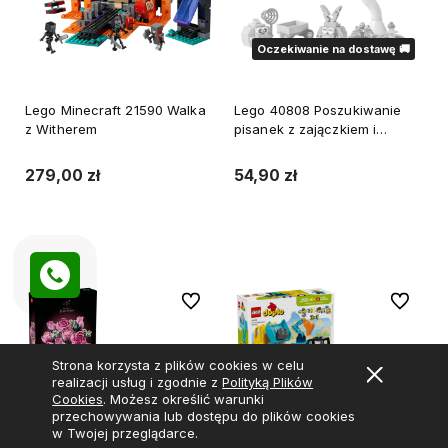
Oczekiwanie na dostawę 🚚
Lego Minecraft 21590 Walka
Lego 40808 Poszukiwanie
z Witherem
pisanek z zajączkiem i
kurczaczkiem
279,00 zł
54,90 zł
Do koszyka
Powiadom o dostępności
Do ulubionych
Do ulubi
WYSYŁKA 24H
WYSYŁKA 24H
Strona korzysta z plików cookies w celu
realizacji usług i zgodnie z
Polityką Plików
Cookies
. Możesz określić warunki
przechowywania lub dostępu do plików cookies
w Twojej przeglądarce.