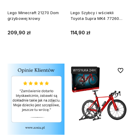
Lego Minecraft 21270 Dom
Lego Szybcy i wściekli
grzybowej krowy
Toyota Supra MK4 77260
Speed Champions
209,90 zł
114,90 zł
Do koszyka
Do koszyka
Do ulubi
WYSYŁKA 24H
WYSYŁKA 24H