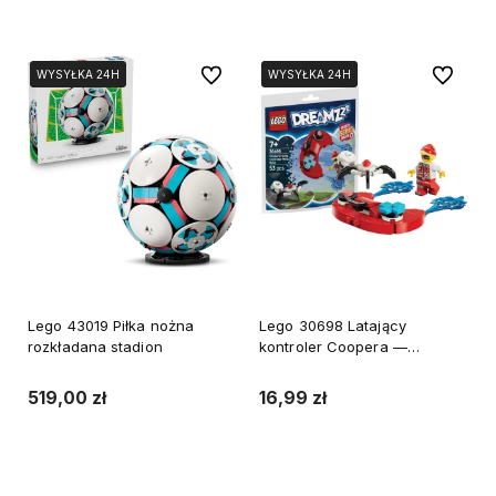
Do koszyka
Do koszyka
Do ulubionych
Do ulubi
WYSYŁKA 24H
WYSYŁKA 24H
WYSYŁKA 24H
WYSYŁKA 24H
WYSYŁKA 24H
Lego 43019 Piłka nożna
Lego 30698 Latający
rozkładana stadion
kontroler Coopera —
minimodel saszetka
519,00 zł
16,99 zł
Do koszyka
Do koszyka