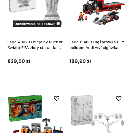
Oczekiwanie na dostawę 🚚
Lego 43020 Oficjalny Puchar
Lego 60493 Ciężarówka F1 z
Świata FIFA złoty statuetka
bolidem Audi wyścigówka
piłka nożna
829,00 zł
189,90 zł
Do koszyka
Powiadom o dostępności
Do ulubionych
Do ulubi
WYSYŁKA 24H
WYSYŁKA 24H