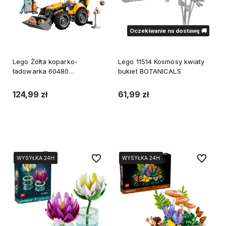
Oczekiwanie na dostawę 🚚
Lego Żółta koparko-
Lego 11514 Kosmosy kwiaty
ładowarka 60480
bukiet BOTANICALS
pracownicy budowy
124,99 zł
61,99 zł
Do koszyka
Powiadom o dostępności
Do ulubionych
Do ulubi
WYSYŁKA 24H
WYSYŁKA 24H
WYSYŁKA 24H
WYSYŁKA 24H
WYSYŁKA 24H
WYSYŁKA 24H