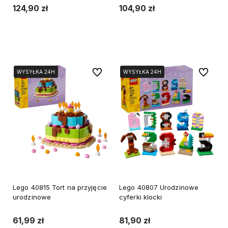
124,90 zł
104,90 zł
Do koszyka
Do koszyka
Do ulubionych
Do ulubi
WYSYŁKA 24H
WYSYŁKA 24H
WYSYŁKA 24H
WYSYŁKA 24H
Lego 40815 Tort na przyjęcie
Lego 40807 Urodzinowe
urodzinowe
cyferki klocki
61,99 zł
81,90 zł