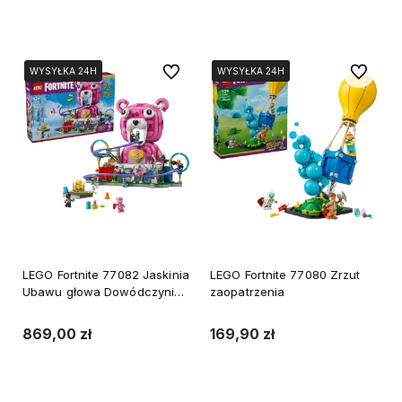
Do koszyka
Do koszyka
Do ulubionych
Do ulubi
WYSYŁKA 24H
WYSYŁKA 24H
WYSYŁKA 24H
WYSYŁKA 24H
WYSYŁKA 24H
LEGO Fortnite 77082 Jaskinia
LEGO Fortnite 77080 Zrzut
Ubawu głowa Dowódczyni
zaopatrzenia
Drużyny Przytulanek
869,00 zł
169,90 zł
Do koszyka
Do koszyka