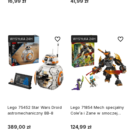
16,99 zł
41,99 zł
Do koszyka
Do koszyka
Do ulubionych
Do ulubi
WYSYŁKA 24H
WYSYŁKA 24H
WYSYŁKA 24H
WYSYŁKA 24H
WYSYŁKA 24H
Lego 75452 Star Wars Droid
Lego 71854 Mech specjalny
astromechaniczny BB-8
Cole’a i Zane w smoczej
zbroi NINJAGO
389,00 zł
124,99 zł