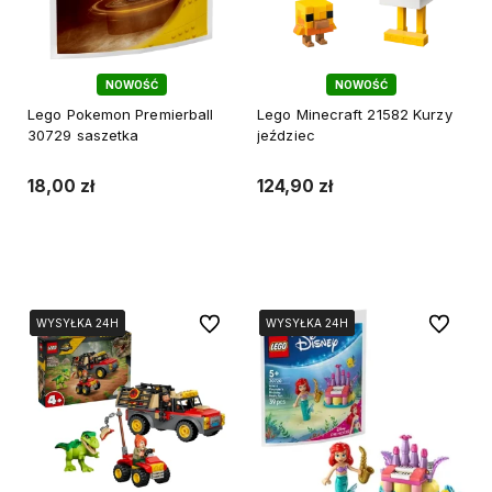
NOWOŚĆ
NOWOŚĆ
Lego Pokemon Premierball
Lego Minecraft 21582 Kurzy
30729 saszetka
jeździec
18,00 zł
124,90 zł
Do koszyka
Do koszyka
Do ulubionych
Do ulubi
WYSYŁKA 24H
WYSYŁKA 24H
WYSYŁKA 24H
WYSYŁKA 24H
WYSYŁKA 24H