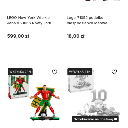
LEGO New York Wielkie
Lego 71052 pudełko
Jabłko 21066 Nowy Jork
niespodzianka losowa
Architecture
minifigurka ludzik Seria 29 1
szt.
599,00 zł
18,00 zł
Do koszyka
Do koszyka
Do ulubionych
Do ulubi
WYSYŁKA 24H
WYSYŁKA 24H
WYSYŁKA 24H
WYSYŁKA 24H
WYSYŁKA 24H
WYSYŁKA 24H
Oczekiwanie na dostawę 🚚