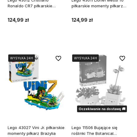
Ronaldo CR7 piłkarskie
piłkarskie momenty piłkarz
momenty piłkarz Portugalia
Argentyna
124,99 zł
124,99 zł
Do koszyka
Do koszyka
Do ulubionych
Do ulubi
WYSYŁKA 24H
WYSYŁKA 24H
WYSYŁKA 24H
WYSYŁKA 24H
WYSYŁKA 24H
WYSYŁKA 24H
Oczekiwanie na dostawę 🚚
Lego 43027 Vini Jr. piłkarskie
Lego 11506 Bujające się
momenty piłkarz Brazylia
roślinki The Botanical