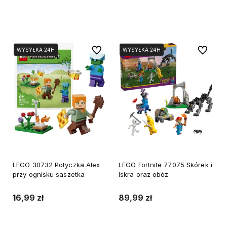
Do koszyka
Do koszyka
Do ulubionych
Do ulubi
WYSYŁKA 24H
WYSYŁKA 24H
WYSYŁKA 24H
WYSYŁKA 24H
LEGO 30732 Potyczka Alex
LEGO Fortnite 77075 Skórek i
przy ognisku saszetka
Iskra oraz obóz
16,99 zł
89,99 zł