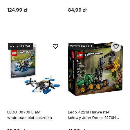
Collection
124,99 zł
84,99 zł
Do koszyka
Powiadom o dostępności
Do ulubionych
Do ulubi
WYSYŁKA 24H
WYSYŁKA 24H
WYSYŁKA 24H
WYSYŁKA 24H
LEGO 30736 Biały
Lego 42218 Harwester
wodnosamolot saszetka
kołowy John Deere 1470H
pojazd budowlany Technic