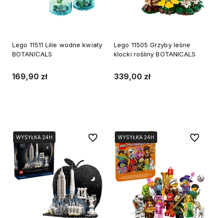
Lego 11511 Lilie wodne kwiaty
Lego 11505 Grzyby leśne
BOTANICALS
klocki rośliny BOTANICALS
169,90 zł
339,00 zł
Do koszyka
Do koszyka
Do ulubionych
Do ulubi
WYSYŁKA 24H
WYSYŁKA 24H
WYSYŁKA 24H
WYSYŁKA 24H