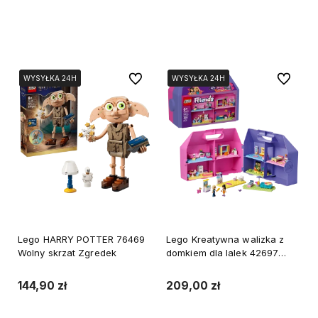
Do koszyka
Do koszyka
Do ulubionych
Do ulubi
WYSYŁKA 24H
WYSYŁKA 24H
WYSYŁKA 24H
WYSYŁKA 24H
Lego HARRY POTTER 76469
Lego Kreatywna walizka z
Wolny skrzat Zgredek
domkiem dla lalek 42697
Friends
144,90 zł
209,00 zł